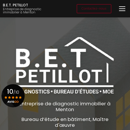
Aller
B.E.T. PETILLOT
au
Contactez-nous
Entreprise de diagnostic
immobilier à Menton
contenu
principal
10
/10
Entreprise de diagnostic immobilier à
Menton
Voir le certificat
Bureau d’étude en bâtiment, Maître
d'œuvre