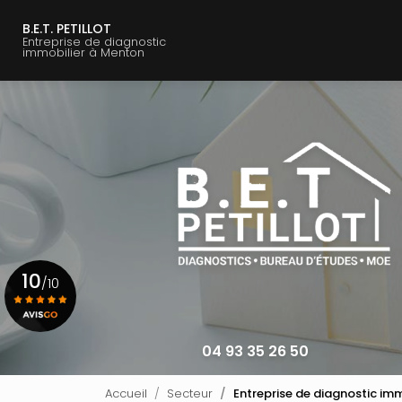
Navigation principale
Aller
au
B.E.T. PETILLOT
Entreprise de diagnostic
contenu
immobilier à Menton
principal
10
/10
Voir le certificat
04 93 35 26 50
Accueil
Secteur
Entreprise de diagnostic immo