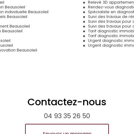
eil
Relevé 3D appartement
on Beausoleil
Rendez-vous diagnosti
n individuelle Beausoleil
Spécialiste en diagnost
els Beausoleil
Suivi des travaux de ré
Suivi des travaux pour
ent Beausoleil
Suivi des travaux pour
n Beausoleil
Tarif diagnostic immob
Tarif diagnostic immob
soleil
Urgent diagnostic immo
usoleil
Urgent diagnostic immo
novation Beausoleil
Contactez-nous
04 93 35 26 50
Envoyer un message