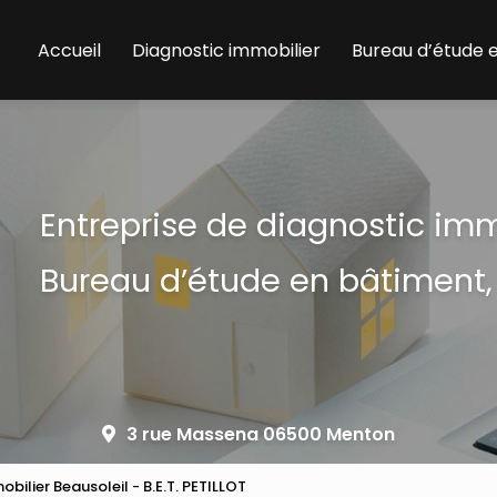
Accueil
Diagnostic immobilier
Bureau d’étude 
Entreprise de diagnostic im
Bureau d’étude en bâtiment,
3 rue Massena 06500 Menton
bilier Beausoleil - B.E.T. PETILLOT