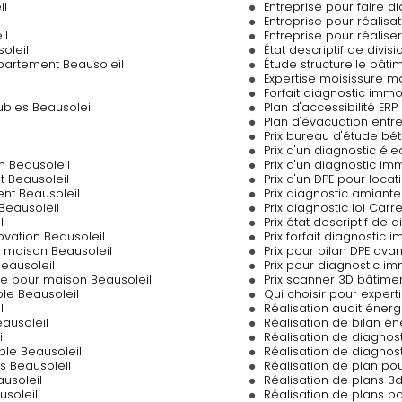
il
Entreprise pour faire d
Entreprise pour réalis
il
Entreprise pour réalise
oleil
État descriptif de divis
partement Beausoleil
Étude structurelle bâti
Expertise moisissure m
Forfait diagnostic imm
bles Beausoleil
Plan d'accessibilité ERP
Plan d'évacuation entre
Prix bureau d'étude bé
Prix d'un diagnostic él
n Beausoleil
Prix d'un diagnostic i
t Beausoleil
Prix d'un DPE pour loca
nt Beausoleil
Prix diagnostic amian
Beausoleil
Prix diagnostic loi Ca
l
Prix état descriptif de 
ovation Beausoleil
Prix forfait diagnostic
e maison Beausoleil
Prix pour bilan DPE ava
Beausoleil
Prix pour diagnostic i
ue pour maison Beausoleil
Prix scanner 3D bâtime
le Beausoleil
Qui choisir pour expert
l
Réalisation audit éner
ausoleil
Réalisation de bilan é
l
Réalisation de diagnost
le Beausoleil
Réalisation de diagnost
s Beausoleil
Réalisation de plan po
usoleil
Réalisation de plans 3
usoleil
Réalisation de plans 