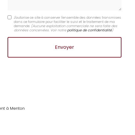
J'autorise ce site à conserver l'ensemble des données transmises
dans ce formulaire pour faciliter le suivi et le traitement de ma
demande.
(Aucune exploitation commerciale ne sera faite des
données concervées. Voir notre
politique de confidentialité
)
ment à Menton