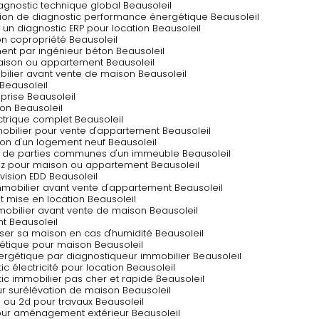
iagnostic technique global Beausoleil
ation de diagnostic performance énergétique Beausoleil
r un diagnostic ERP pour location Beausoleil
ion copropriété Beausoleil
ment par ingénieur béton Beausoleil
aison ou appartement Beausoleil
obilier avant vente de maison Beausoleil
 Beausoleil
prise Beausoleil
ton Beausoleil
ectrique complet Beausoleil
mmobilier pour vente d'appartement Beausoleil
tion d'un logement neuf Beausoleil
te de parties communes d'un immeuble Beausoleil
rrez pour maison ou appartement Beausoleil
division EDD Beausoleil
 immobilier avant vente d'appartement Beausoleil
nt mise en location Beausoleil
mmobilier avant vente de maison Beausoleil
nt Beausoleil
iser sa maison en cas d'humidité Beausoleil
gétique pour maison Beausoleil
nergétique par diagnostiqueur immobilier Beausoleil
ic électricité pour location Beausoleil
ic immobilier pas cher et rapide Beausoleil
ur surélévation de maison Beausoleil
d ou 2d pour travaux Beausoleil
pour aménagement extérieur Beausoleil