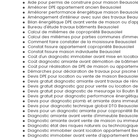
Aide pour permis de construire pour maison Beausole
Améliorer DPE appartement ancien Beausoleil
Améliorer performance énergétique maison Beausole
Aménagement d'intérieur avec suivi des travaux Beaus
Bilan énergétique DPE avant vente de maison ou d'ap
Bureau d'étude travaux bâtiments Beausoleil
Calcul de millièmes de copropriété Beausoleil
Calcul des millièmes pour parties communes d'immeu
Comment faire constater de la moisissure Beausoleil
Constat fissure appartement copropriété Beausoleil
Constat fissure maison individuelle Beausoleil
Coût d'un diagnostic immobilier avant mise en locatio
Coût diagnostic amiante avant démolition de bâtimen
Coût pour réalisation de DPE de maison ou apparteme
Démarches pour déclaration de travaux pour piscine 
Devis DPE pour location ou vente de maison Beausolei
Devis gratuit diagnostic amiante avant travaux de rén
Devis gratuit diagnostic gaz pour vente ou location d
Devis gratuit pour diagnostic de mesurage loi Boutin 
Devis gratuit pour diagnostic performance énergétiq
Devis pour diagnostic plomb et amiante dans immeub
Devis pour diagnostic technique global DTG Beausolei
Devis pour un diagnostic amiante pour copropriété Be
Diagnostic amiante avant vente d'immeuble Beausolei
Diagnostic amiante avant vente de maison ou immeub
Diagnostic état des risques naturels ou technologique
Diagnostic immobilier avant location appartement Bea
Diagnostic immobilier avant vente d'appartement Bea