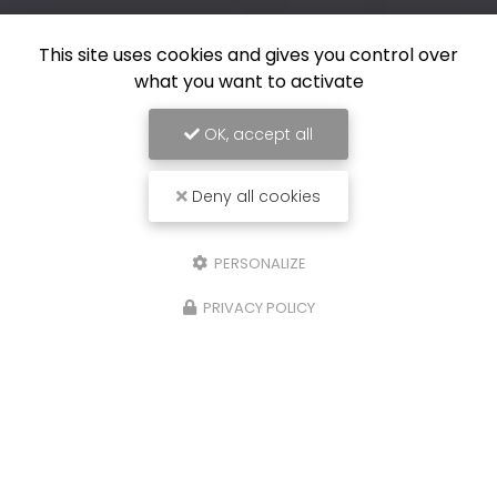
This site uses cookies and gives you control over
what you want to activate
OK, accept all
Deny all cookies
PERSONALIZE
04 93 35 26 50
3 rue Massena 06500 Menton
PRIVACY POLICY
Contactez-nous