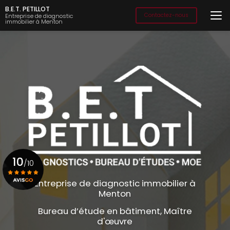
Aller
B.E.T. PETILLOT
au
Contactez-nous
Entreprise de diagnostic
immobilier à Menton
contenu
principal
10
/10
Entreprise de diagnostic immobilier à
Menton
Voir le certificat
Bureau d’étude en bâtiment, Maître
d'œuvre