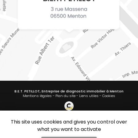
B.E.T. PETILLOT, Entreprise de diagnostic immobilier à Menton
Mentions légales
-
Plan du site
-
Liens utiles
-
Cookies
Création et référencement de site Internet
Demande de Devis
This site uses cookies and gives you control over
Secteur
-
En savoir +
what you want to activate
B.E.T. PETILLOT
Sitemap