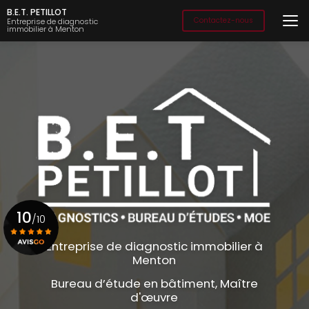
Aller
B.E.T. PETILLOT
au
Contactez-nous
Entreprise de diagnostic
immobilier à Menton
contenu
principal
10
/10
Entreprise de diagnostic immobilier à
Menton
Voir le certificat
Bureau d’étude en bâtiment, Maître
d'œuvre