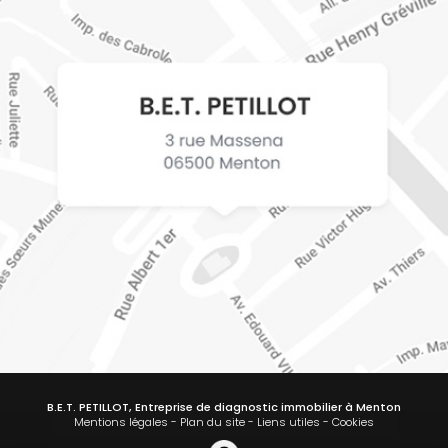
B.E.T. PETILLOT, Entreprise de diagnostic immobilier à Menton
Mentions légales
-
Plan du site
-
Liens utiles
-
Cookies