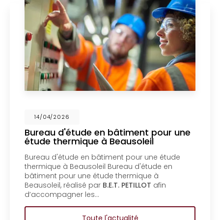
/04/2026
14
eau d'étude en bâtiment pour une
Mis
de thermique à Beausoleil
un 
Men
au d'étude en bâtiment pour une étude
Mise
mique à Beausoleil Bureau d'étude en
bure
ment pour une étude thermique à
copr
oleil, réalisé par
B.E.T. PETILLOT
afin
d'ét
compagner les…
copr
Toute l'actualité