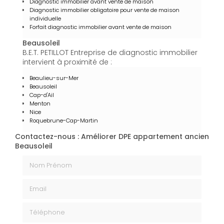
Diagnostic immobilier avant vente de maison
Diagnostic immobilier obligatoire pour vente de maison
individuelle
Forfait diagnostic immobilier avant vente de maison
Beausoleil
B.E.T. PETILLOT Entreprise de diagnostic immobilier
intervient à proximité de :
Beaulieu-sur-Mer
Beausoleil
Cap-d'Ail
Menton
Nice
Roquebrune-Cap-Martin
Contactez-nous : Améliorer DPE appartement ancien
Beausoleil
Nom Prénom
Email
Téléphone