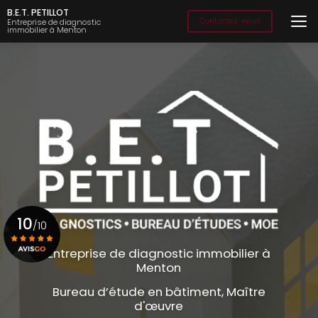
Aller
B.E.T. PETILLOT
au
Contactez-nous
Entreprise de diagnostic
immobilier à Menton
contenu
principal
10
/10
Entreprise de diagnostic immobilier à
Menton
Voir le certificat
Bureau d’étude en bâtiment, Maître
d'œuvre