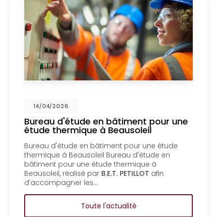
14/04/2026
ude en bâtiment pour une
Mise en cop
ique à Beausoleil
un bureau d
Menton
 en bâtiment pour une étude
Mise en coprop
ausoleil Bureau d'étude en
bureau d'étude
une étude thermique à
copropriété d’
isé par
B.E.T. PETILLOT
afin
d'étude en bât
 les…
copropriété d’
Toute l'actualité