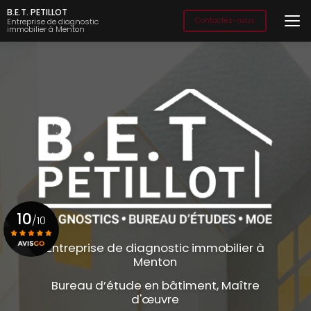
Aller
B.E.T. PETILLOT
au
Contactez-nous
Entreprise de diagnostic
immobilier à Menton
contenu
principal
10
/10
Entreprise de diagnostic immobilier à
Menton
Voir le certificat
Bureau d’étude en bâtiment, Maître
d'œuvre