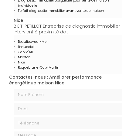
Diagnostic immobilier obligatoire pour vente de maison
individuelle
Forfait diagnostic immobilier avant vente de maison
Nice
B.E.T. PETILLOT Entreprise de diagnostic immobilier
intervient à proximité de :
Beaulieu-sur-Mer
Beausoleil
Cap-d'Ail
Menton
Nice
Roquebrune-Cap-Martin
Contactez-nous : Améliorer performance
énergétique maison Nice
Nom Prénom
Email
Téléphone
Message