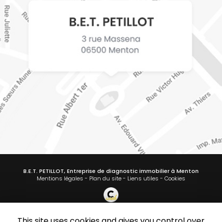
B.E.T. PETILLOT, Entreprise de diagnostic immobilier à Menton
Mentions légales
-
Plan du site
-
Liens utiles
-
Cookies
This site uses cookies and gives you control over
Création et référencement de site Internet