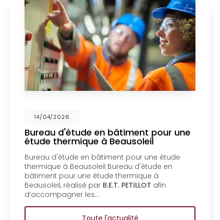
026
14/04/2
d'étude en bâtiment pour une
Mise en
hermique à Beausoleil
un bure
Menton
étude en bâtiment pour une étude
Mise en c
 à Beausoleil Bureau d'étude en
bureau d'
pour une étude thermique à
coproprié
, réalisé par
B.E.T. PETILLOT
afin
d'étude e
agner les…
coproprié
Toute l'actualité