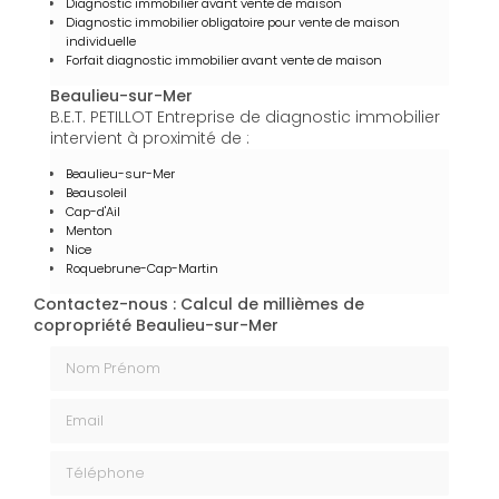
Diagnostic immobilier avant vente de maison
Diagnostic immobilier obligatoire pour vente de maison
individuelle
Forfait diagnostic immobilier avant vente de maison
Beaulieu-sur-Mer
B.E.T. PETILLOT Entreprise de diagnostic immobilier
intervient à proximité de :
Beaulieu-sur-Mer
Beausoleil
Cap-d'Ail
Menton
Nice
Roquebrune-Cap-Martin
Contactez-nous : Calcul de millièmes de
copropriété Beaulieu-sur-Mer
Nom Prénom
Email
Téléphone