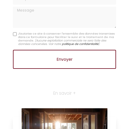
Message
J'autorise ce site à conserver l'ensemble des données transmises
dans ce formulaire pour faciliter le suivi et le traitement de ma
demande.
(Aucune exploitation commerciale ne sera faite des
données concervées. Voir notre
politique de confidentialité
)
En savoir +