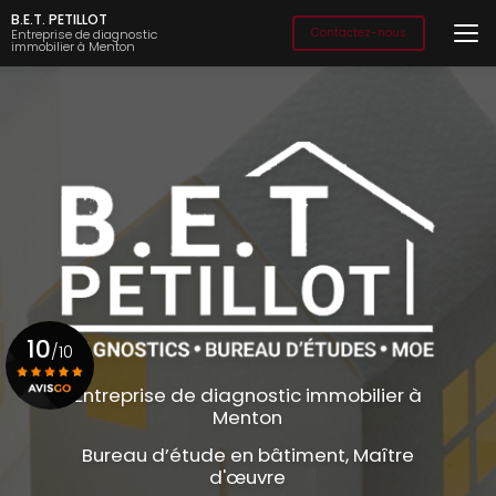
Aller
B.E.T. PETILLOT
au
Contactez-nous
Entreprise de diagnostic
immobilier à Menton
contenu
principal
10
/10
Entreprise de diagnostic immobilier à
Menton
Voir le certificat
Bureau d’étude en bâtiment, Maître
d'œuvre