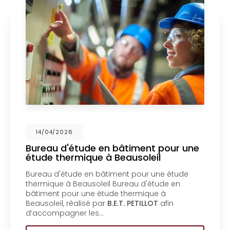
026
14/04/2
d'étude en bâtiment pour une
Mise en
hermique à Beausoleil
un bure
Menton
étude en bâtiment pour une étude
Mise en c
 à Beausoleil Bureau d'étude en
bureau d'
pour une étude thermique à
coproprié
, réalisé par
B.E.T. PETILLOT
afin
d'étude e
agner les…
coproprié