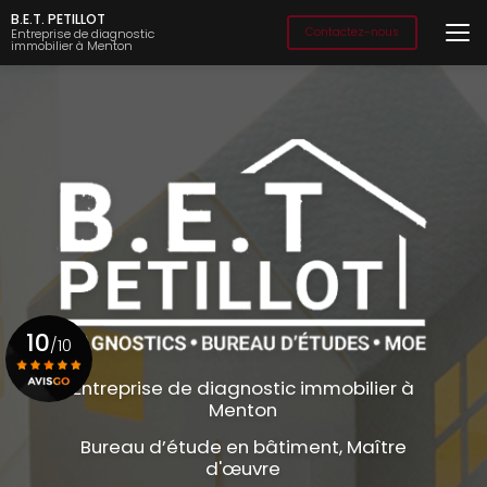
Aller
B.E.T. PETILLOT
au
Contactez-nous
Entreprise de diagnostic
immobilier à Menton
contenu
principal
10
/10
Entreprise de diagnostic immobilier à
Menton
Voir le certificat
Bureau d’étude en bâtiment, Maître
d'œuvre