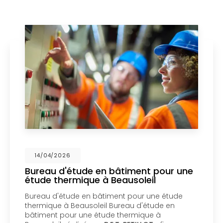
026
14/04/2
d'étude en bâtiment pour une
Mise en
hermique à Beausoleil
un bure
Menton
étude en bâtiment pour une étude
Mise en c
 à Beausoleil Bureau d'étude en
bureau d'
pour une étude thermique à