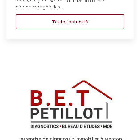
coproprié
, réalisé par
B.E.T. PETILLOT
afin
d'étude e
agner les…
coproprié
Toute l'actualité