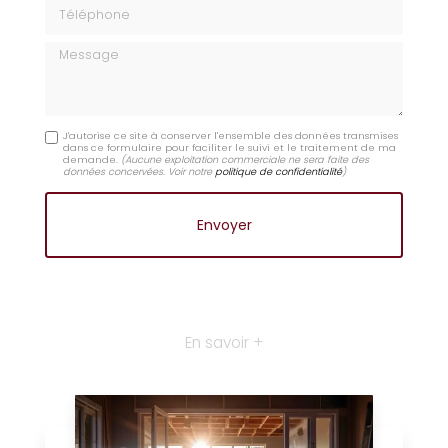
Téléphone
Message
J'autorise ce site à conserver l'ensemble des données transmises
dans ce formulaire pour faciliter le suivi et le traitement de ma
demande.
(Aucune exploitation commerciale ne sera faite des
données concervées. Voir notre
politique de confidentialité
)
En savoir +