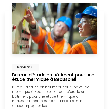
14/04/2026
ude en bâtiment pour une
Mise en cop
ique à Beausoleil
un bureau d
Menton
 en bâtiment pour une étude
Mise en coprop
ausoleil Bureau d'étude en
bureau d'étude
une étude thermique à
copropriété d’
isé par
B.E.T. PETILLOT
afin
d'étude en bât
 les…