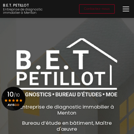
Aller
B.E.T. PETILLOT
au
Contactez-nous
Entreprise de diagnostic
immobilier à Menton
contenu
principal
10
/10
Entreprise de diagnostic immobilier à
Menton
Voir le certificat
Bureau d’étude en bâtiment, Maître
d'œuvre