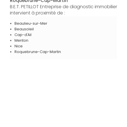
Roquebrune-Cap-Martin
B.E.T. PETILLOT Entreprise de diagnostic immobilier
intervient à proximité de :
Beaulieu-sur-Mer
Beausoleil
Cap-d'Ail
Menton
Nice
Roquebrune-Cap-Martin