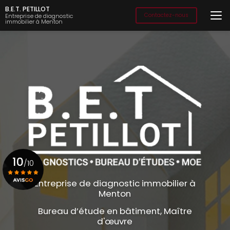
Aller
B.E.T. PETILLOT
au
Contactez-nous
Entreprise de diagnostic
immobilier à Menton
contenu
principal
10
/10
Entreprise de diagnostic immobilier à
Menton
Voir le certificat
Bureau d’étude en bâtiment, Maître
d'œuvre