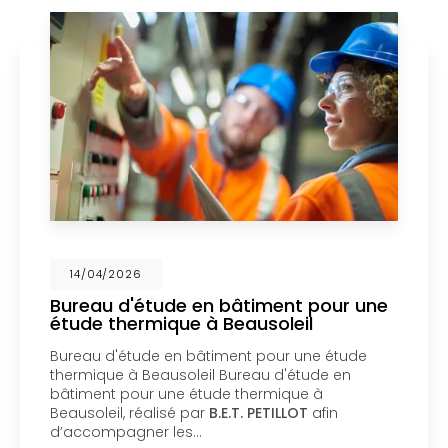
026
14/04/2
d'étude en bâtiment pour une
Mise en
hermique à Beausoleil
un bure
Menton
étude en bâtiment pour une étude
Mise en c
 à Beausoleil Bureau d'étude en
bureau d'
pour une étude thermique à
coproprié
, réalisé par
B.E.T. PETILLOT
afin
d'étude e
agner les…