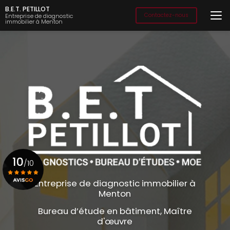
Aller
B.E.T. PETILLOT
au
Contactez-nous
Entreprise de diagnostic
immobilier à Menton
contenu
principal
10
/10
Entreprise de diagnostic immobilier à
Menton
Voir le certificat
Bureau d’étude en bâtiment, Maître
d'œuvre