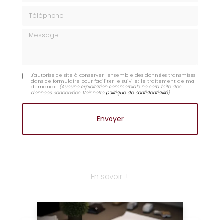
Téléphone
Message
J'autorise ce site à conserver l'ensemble des données transmises
dans ce formulaire pour faciliter le suivi et le traitement de ma
demande.
(Aucune exploitation commerciale ne sera faite des
données concervées. Voir notre
politique de confidentialité
)
En savoir +