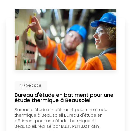
6
14/04/202
étude en bâtiment pour une
Mise en c
rmique à Beausoleil
un bureau
Menton
ude en bâtiment pour une étude
Mise en copr
Beausoleil Bureau d'étude en
bureau d'ét
ur une étude thermique à
copropriété
éalisé par
B.E.T. PETILLOT
afin