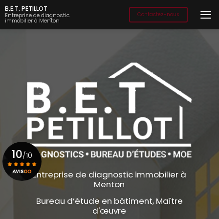
Aller
B.E.T. PETILLOT
au
Contactez-nous
Entreprise de diagnostic
immobilier à Menton
contenu
principal
10
/10
Entreprise de diagnostic immobilier à
Menton
Voir le certificat
Bureau d’étude en bâtiment, Maître
d'œuvre