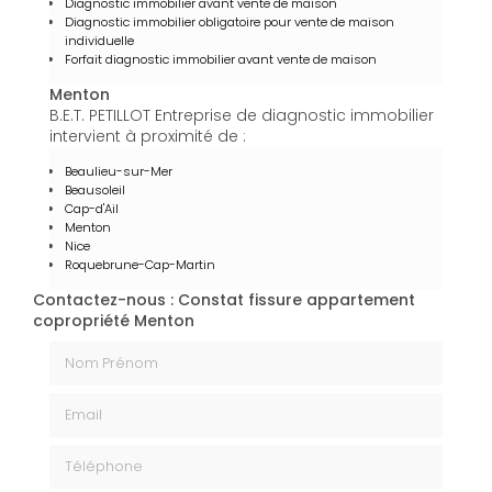
Diagnostic immobilier avant vente de maison
Diagnostic immobilier obligatoire pour vente de maison
individuelle
Forfait diagnostic immobilier avant vente de maison
Menton
B.E.T. PETILLOT Entreprise de diagnostic immobilier
intervient à proximité de :
Beaulieu-sur-Mer
Beausoleil
Cap-d'Ail
Menton
Nice
Roquebrune-Cap-Martin
Contactez-nous : Constat fissure appartement
copropriété Menton
Nom Prénom
Email
Téléphone