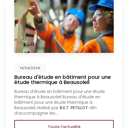
14/04/2026
bâtiment pour une
Mise en copropriét
Beausoleil
un bureau d'étude 
Menton
ment pour une étude
Mise en copropriété d’u
Bureau d'étude en
bureau d'étude en bâti
e thermique à
copropriété d’un bâtim
E.T. PETILLOT
afin
d'étude en bâtiment à 
copropriété d’un bâtim
actualité