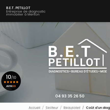
Navigation principale
Aller
au
B.E.T. PETILLOT
Entreprise de diagnostic
contenu
immobilier à Menton
principal
10
/10
Voir le certificat
04 93 35 26 50
Accueil
Secteur
Beausoleil
Coût d'un diag