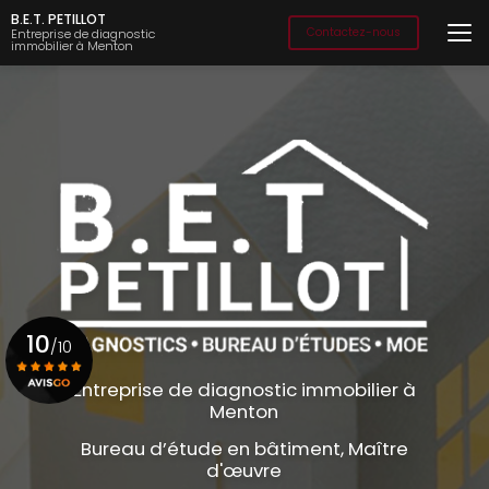
Aller
B.E.T. PETILLOT
au
Contactez-nous
Entreprise de diagnostic
immobilier à Menton
contenu
principal
10
/10
Entreprise de diagnostic immobilier à
Menton
Voir le certificat
Bureau d’étude en bâtiment, Maître
d'œuvre