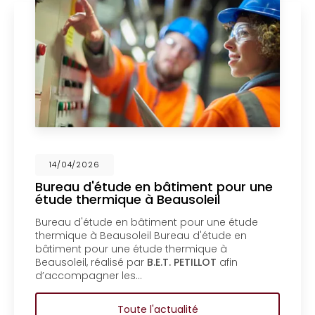
14/04/2026
ment pour une
Mise en copropriété d’u
oleil
un bureau d'étude en b
Menton
our une étude
Mise en copropriété d’un bât
u d'étude en
bureau d'étude en bâtiment 
rmique à
copropriété d’un bâtiment pa
ETILLOT
afin
d'étude en bâtiment à Mento
copropriété d’un bâtiment…
ité