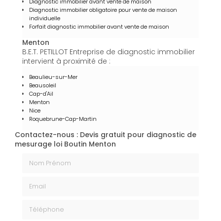
Diagnostic immobilier avant vente de maison
Diagnostic immobilier obligatoire pour vente de maison
individuelle
Forfait diagnostic immobilier avant vente de maison
Menton
B.E.T. PETILLOT Entreprise de diagnostic immobilier
intervient à proximité de :
Beaulieu-sur-Mer
Beausoleil
Cap-d'Ail
Menton
Nice
Roquebrune-Cap-Martin
Contactez-nous : Devis gratuit pour diagnostic de
mesurage loi Boutin Menton
Nom Prénom
Email
Téléphone