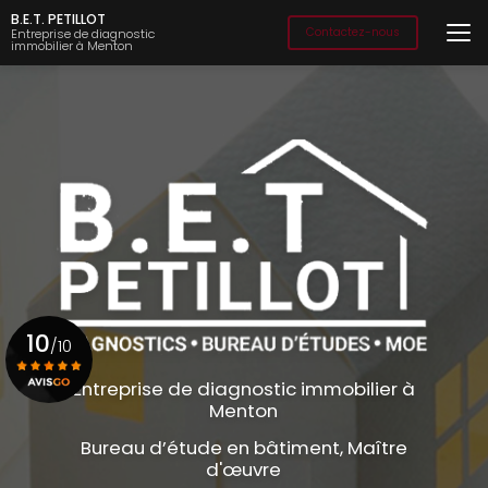
Aller
B.E.T. PETILLOT
au
Contactez-nous
Entreprise de diagnostic
immobilier à Menton
contenu
principal
10
/10
Entreprise de diagnostic immobilier à
Menton
Voir le certificat
Bureau d’étude en bâtiment, Maître
d'œuvre