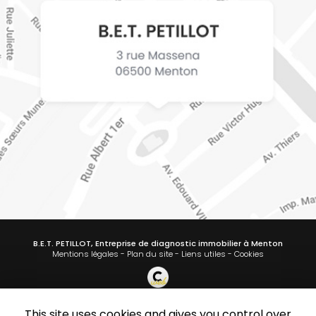
B.E.T. PETILLOT, Entreprise de diagnostic immobilier à Menton
Mentions légales
-
Plan du site
-
Liens utiles
-
Cookies
This site uses cookies and gives you control over
Création et référencement de site Internet