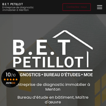
Aller
B.E.T. PETILLOT
au
Contactez-nous
Entreprise de diagnostic
immobilier à Menton
contenu
principal
10
/10
Entreprise de diagnostic immobilier à
Menton
Voir le certificat
Bureau d’étude en bâtiment, Maître
d'œuvre