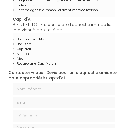
Diagnostic immobilier obligatoire pour vente de maison
individuelle
Forfait diagnostic immobilier avant vente de maison
Cap-d'Ail
B.E.T. PETILLOT Entreprise de diagnostic immobilier
intervient à proximité de :
Beaulieu-sur-Mer
Beausoleil
Cap-d'Ail
Menton
Nice
Roquebrune-Cap-Martin
Contactez-nous : Devis pour un diagnostic amiante
pour copropriété Cap-d'Ail
Nom Prénom
Email
Téléphone
Message