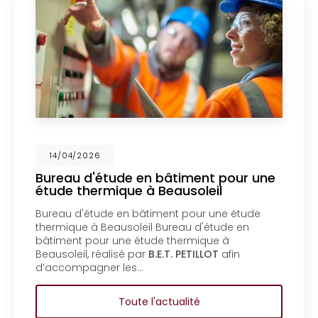
026
14/04/2
d'étude en bâtiment pour une
Mise en
hermique à Beausoleil
un bure
Menton
étude en bâtiment pour une étude
Mise en c
 à Beausoleil Bureau d'étude en
bureau d'
pour une étude thermique à
coproprié
, réalisé par
B.E.T. PETILLOT
afin
d'étude e
agner les…
coproprié
Toute l'actualité