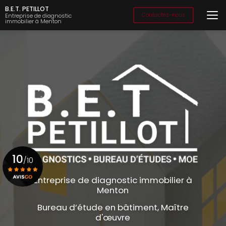
Aller
B.E.T. PETILLOT
au
Contactez-nous
Entreprise de diagnostic
immobilier à Menton
contenu
principal
10
/10
Entreprise de diagnostic immobilier à
Menton
Voir le certificat
Bureau d’étude en bâtiment, Maître
d'œuvre