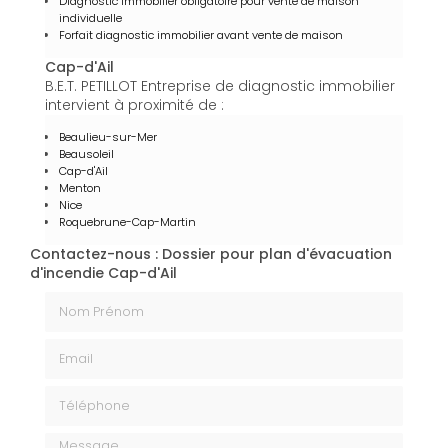
Diagnostic immobilier obligatoire pour vente de maison
individuelle
Forfait diagnostic immobilier avant vente de maison
Cap-d'Ail
B.E.T. PETILLOT Entreprise de diagnostic immobilier
intervient à proximité de :
Beaulieu-sur-Mer
Beausoleil
Cap-d'Ail
Menton
Nice
Roquebrune-Cap-Martin
Contactez-nous : Dossier pour plan d'évacuation
d'incendie Cap-d'Ail
Nom Prénom
Email
Téléphone
Message