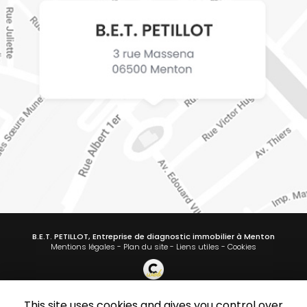
B.E.T. PETILLOT, Entreprise de diagnostic immobilier à Menton
Mentions légales
-
Plan du site
-
Liens utiles
-
Cookies
This site uses cookies and gives you control over
Création et référencement de site Internet