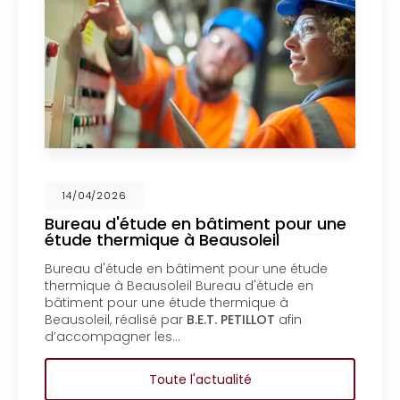
4/2026
14/0
u d'étude en bâtiment pour une
Mise 
 thermique à Beausoleil
un bu
Ment
 d'étude en bâtiment pour une étude
Mise en
ue à Beausoleil Bureau d'étude en
bureau
nt pour une étude thermique à
copropr
eil, réalisé par
B.E.T. PETILLOT
afin
d'étud
mpagner les…
coprop
Toute l'actualité