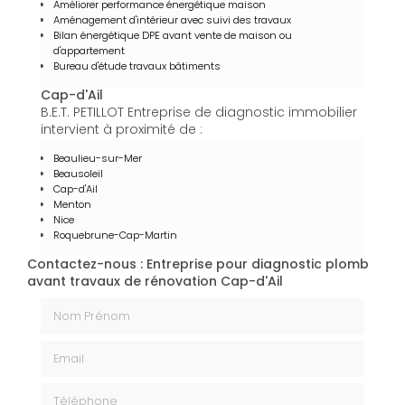
Améliorer performance énergétique maison
Aménagement d'intérieur avec suivi des travaux
Bilan énergétique DPE avant vente de maison ou
d'appartement
Bureau d'étude travaux bâtiments
Cap-d'Ail
B.E.T. PETILLOT Entreprise de diagnostic immobilier
intervient à proximité de :
Beaulieu-sur-Mer
Beausoleil
Cap-d'Ail
Menton
Nice
Roquebrune-Cap-Martin
Contactez-nous : Entreprise pour diagnostic plomb
avant travaux de rénovation Cap-d'Ail
Nom Prénom
Email
Téléphone