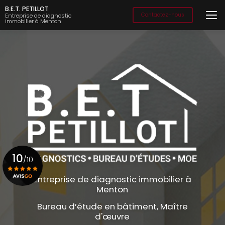
Aller
B.E.T. PETILLOT
au
Contactez-nous
Entreprise de diagnostic
immobilier à Menton
contenu
principal
10
/10
Entreprise de diagnostic immobilier à
Menton
Voir le certificat
Bureau d’étude en bâtiment, Maître
d'œuvre