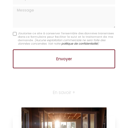
Message
J'autorise ce site à conserver l'ensemble des données transmises
dans ce formulaire pour faciliter le suivi et le traitement de ma
demande.
(Aucune exploitation commerciale ne sera faite des
données concervées. Voir notre
politique de confidentialité
)
En savoir +