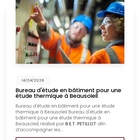
6
14/04/202
étude en bâtiment pour une
Mise en c
rmique à Beausoleil
un bureau
Menton
ude en bâtiment pour une étude
Mise en copr
Beausoleil Bureau d'étude en
bureau d'ét
ur une étude thermique à
copropriété
éalisé par
B.E.T. PETILLOT
afin
d'étude en 
ner les…
copropriété