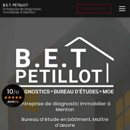
Aller
B.E.T. PETILLOT
au
Contactez-nous
Entreprise de diagnostic
immobilier à Menton
contenu
principal
10
/10
Entreprise de diagnostic immobilier à
Menton
Voir le certificat
Bureau d’étude en bâtiment, Maître
d'œuvre