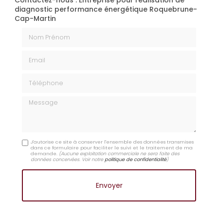
Contactez-nous : Entreprise pour réalisation de
diagnostic performance énergétique Roquebrune-
Cap-Martin
Nom Prénom
Email
Téléphone
Message
J'autorise ce site à conserver l'ensemble des données transmises
dans ce formulaire pour faciliter le suivi et le traitement de ma
demande.
(Aucune exploitation commerciale ne sera faite des
données concervées. Voir notre
politique de confidentialité
)