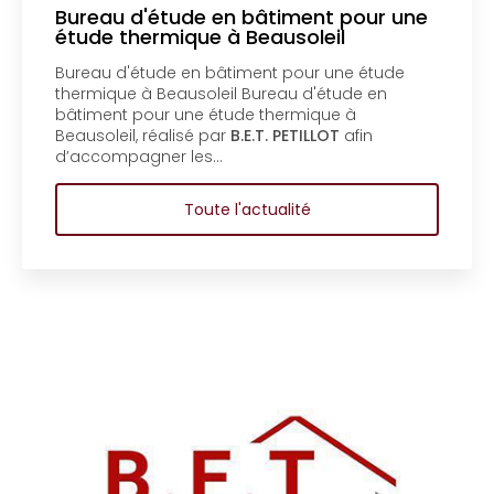
étude en bâtiment pour une
Mise en c
rmique à Beausoleil
un bureau
Menton
ude en bâtiment pour une étude
Mise en copr
Beausoleil Bureau d'étude en
bureau d'ét
ur une étude thermique à
copropriété
éalisé par
B.E.T. PETILLOT
afin
d'étude en 
ner les…
copropriété
Toute l'actualité