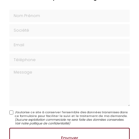
Envoyez un message
Nom Prénom
Société
Email
Téléphone
Message
J'autorise ce site à conserver l'ensemble des données transmises dans
ce formulaire pour faciliter le suivi et le traitement de ma demande.
(Aucune exploitation commerciale ne sera faite des données conservées.
Voir notre
politique de confidentialité
)