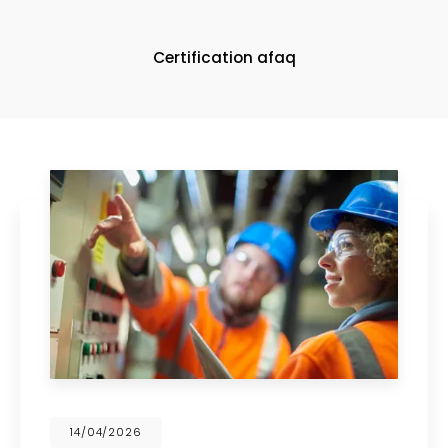
Certification afaq
6
14/04/202