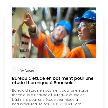
14/04/2026
ude en bâtiment pour une
Mise en cop
ique à Beausoleil
un bureau d
Menton
 en bâtiment pour une étude
Mise en coprop
ausoleil Bureau d'étude en
bureau d'étude
une étude thermique à
copropriété d’
isé par
B.E.T. PETILLOT
afin