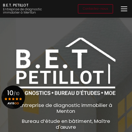
Aller
B.E.T. PETILLOT
au
Contactez-nous
Entreprise de diagnostic
immobilier à Menton
contenu
principal
10
/10
Entreprise de diagnostic immobilier à
Menton
Voir le certificat
Bureau d’étude en bâtiment, Maître
d'œuvre