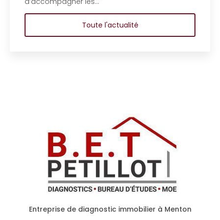
d'étude en bât
 les…
copropriété d’
Toute l'actualité
Entreprise de diagnostic immobilier à Menton