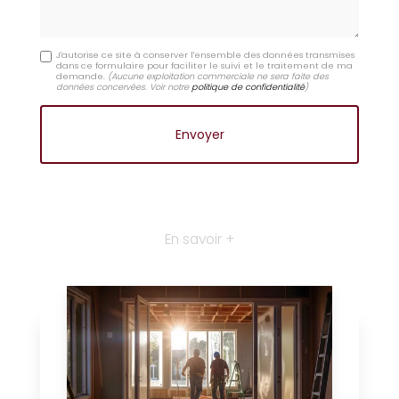
J'autorise ce site à conserver l'ensemble des données transmises
dans ce formulaire pour faciliter le suivi et le traitement de ma
demande.
(Aucune exploitation commerciale ne sera faite des
données concervées. Voir notre
politique de confidentialité
)
En savoir +