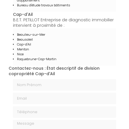
d'appartement
Bureau d'étude travaux bâtiments
Cap-d'Ail
B.E.T. PETILLOT Entreprise de diagnostic immobilier
intervient à proximité de :
Beaulieu-sur-Mer
Beausoleil
Cap-d'Ail
Menton
Nice
Roquebrune-Cap-Martin
Contactez-nous : État descriptif de division
copropriété Cap-d'Ail
Nom Prénom
Email
Téléphone
Message