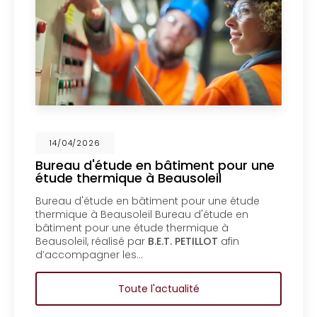
14/04/2026
en bâtiment pour une
Mise en copropri
à Beausoleil
un bureau d'étu
Menton
âtiment pour une étude
Mise en copropriété 
il Bureau d'étude en
bureau d'étude en b
tude thermique à
copropriété d’un bât
r
B.E.T. PETILLOT
afin
d'étude en bâtiment
copropriété d’un bâ
 l'actualité
Toute