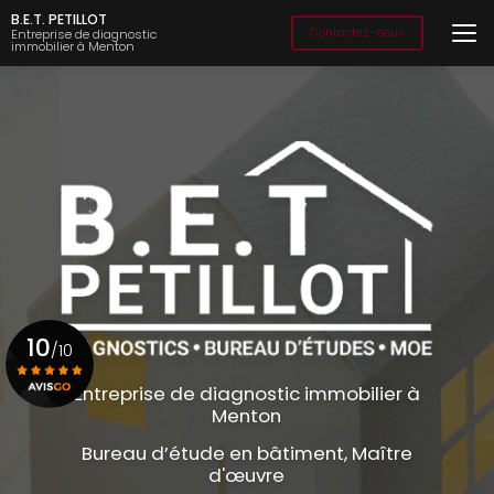
Aller
B.E.T. PETILLOT
au
Contactez-nous
Entreprise de diagnostic
immobilier à Menton
contenu
principal
10
/10
Entreprise de diagnostic immobilier à
Menton
Voir le certificat
Bureau d’étude en bâtiment, Maître
d'œuvre