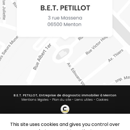
B.E.T. PETILLOT, Entreprise de diagnostic immobilier à Menton
Mentions légales
-
Plan du site
-
Liens utiles
-
Cookies
This site uses cookies and gives you control over
Création et référencement de site Internet
Demande de Devis