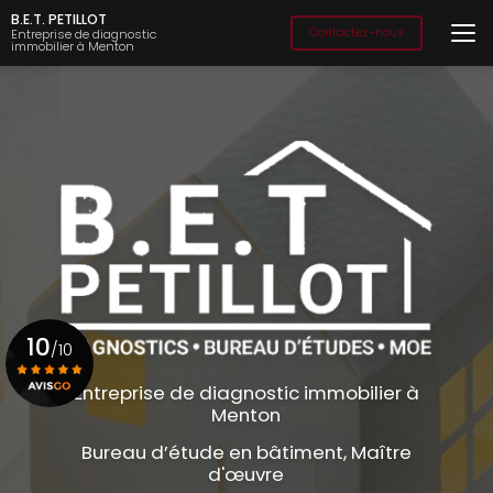
Aller
B.E.T. PETILLOT
au
Contactez-nous
Entreprise de diagnostic
immobilier à Menton
contenu
principal
10
/10
Entreprise de diagnostic immobilier à
Menton
Voir le certificat
Bureau d’étude en bâtiment, Maître
d'œuvre