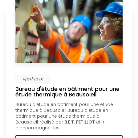
4/2026
14/0
u d'étude en bâtiment pour une
Mise 
 thermique à Beausoleil
un bu
Ment
 d'étude en bâtiment pour une étude
Mise en
ue à Beausoleil Bureau d'étude en
bureau
nt pour une étude thermique à
copropr
eil, réalisé par
B.E.T. PETILLOT
afin
d'étud
mpagner les…
coprop