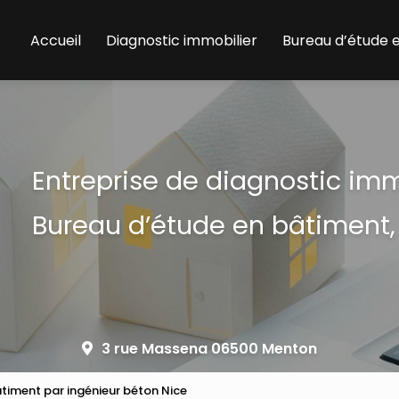
Accueil
Diagnostic immobilier
Bureau d’étude 
Entreprise de diagnostic im
Bureau d’étude en bâtiment,
3 rue Massena 06500 Menton
âtiment par ingénieur béton Nice