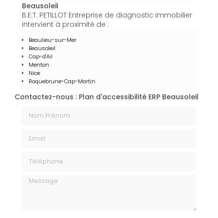
Beausoleil
B.E.T. PETILLOT Entreprise de diagnostic immobilier
intervient à proximité de :
Beaulieu-sur-Mer
Beausoleil
Cap-d'Ail
Menton
Nice
Roquebrune-Cap-Martin
Contactez-nous : Plan d'accessibilité ERP Beausoleil
Nom Prénom
Email
Téléphone
Message