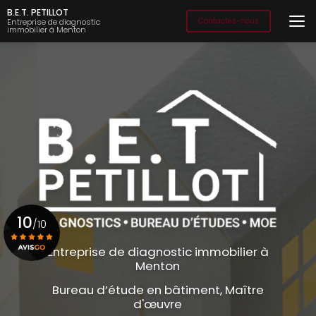
Aller
B.E.T. PETILLOT
au
Contactez-nous
Entreprise de diagnostic
immobilier à Menton
contenu
principal
10
/10
Entreprise de diagnostic immobilier à
Menton
Voir le certificat
Bureau d’étude en bâtiment, Maître
d'œuvre