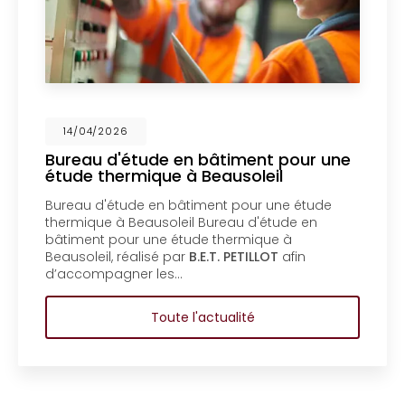
14/04/2026
bâtiment pour une
Mise en copropriét
Beausoleil
un bureau d'étude 
Menton
ment pour une étude
Mise en copropriété d’u
Bureau d'étude en
bureau d'étude en bâti
e thermique à
copropriété d’un bâtim
E.T. PETILLOT
afin
d'étude en bâtiment à 
copropriété d’un bâtim
actualité
Toute l'