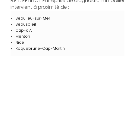
B.E.T. PETILLOT Entreprise de diagnostic immobilier
intervient à proximité de :
Beaulieu-sur-Mer
Beausoleil
Cap-d'Ail
Menton
Nice
Roquebrune-Cap-Martin