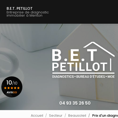
Navigation principale
Aller
au
B.E.T. PETILLOT
Entreprise de diagnostic
contenu
immobilier à Menton
principal
10
/10
Voir le certificat
04 93 35 26 50
Accueil
Secteur
Beausoleil
Prix d'un diag