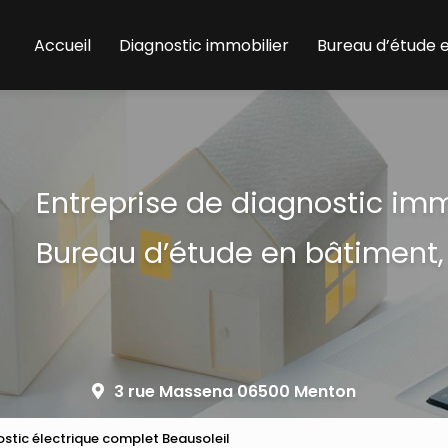
Accueil
Diagnostic immobilier
Bureau d’étude 
Entreprise de diagnostic im
Bureau d’étude en bâtiment,
3 rue Massena 06500 Menton
nostic électrique complet Beausoleil