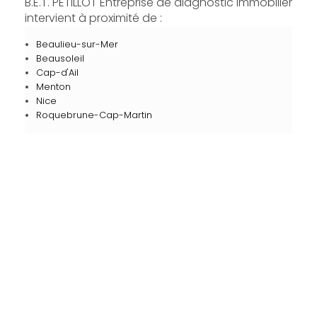
B.E.T. PETILLOT Entreprise de diagnostic immobilier
intervient à proximité de :
Beaulieu-sur-Mer
Beausoleil
Cap-d'Ail
Menton
Nice
Roquebrune-Cap-Martin