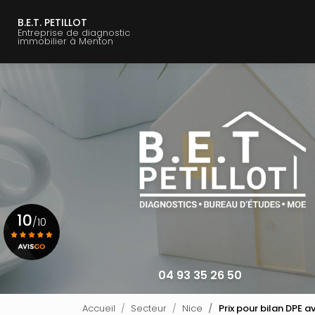
Navigation principale
Aller
au
B.E.T. PETILLOT
Entreprise de diagnostic
contenu
immobilier à Menton
principal
10
/10
Voir le certificat
04 93 35 26 50
Accueil
Secteur
Nice
Prix pour bilan DPE a