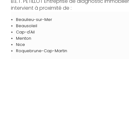
B.E.T. PETILLOT Entreprise de diagnostic immobilier
intervient à proximité de :
Beaulieu-sur-Mer
Beausoleil
Cap-d'Ail
Menton
Nice
Roquebrune-Cap-Martin