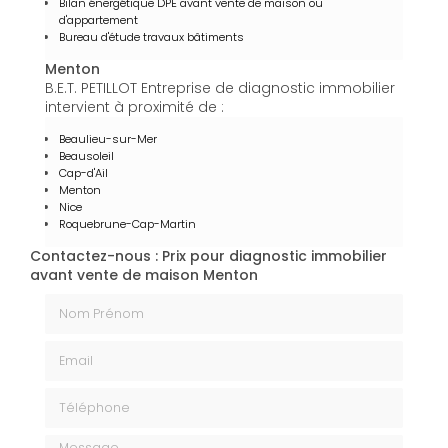
Bilan énergétique DPE avant vente de maison ou
d'appartement
Bureau d'étude travaux bâtiments
Menton
B.E.T. PETILLOT Entreprise de diagnostic immobilier
intervient à proximité de :
Beaulieu-sur-Mer
Beausoleil
Cap-d'Ail
Menton
Nice
Roquebrune-Cap-Martin
Contactez-nous : Prix pour diagnostic immobilier
avant vente de maison Menton
Nom Prénom
Email
Téléphone
Message