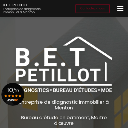
Aller
B.E.T. PETILLOT
au
Contactez-nous
Entreprise de diagnostic
immobilier à Menton
contenu
principal
10
/10
Entreprise de diagnostic immobilier à
Menton
Voir le certificat
Bureau d’étude en bâtiment, Maître
d'œuvre