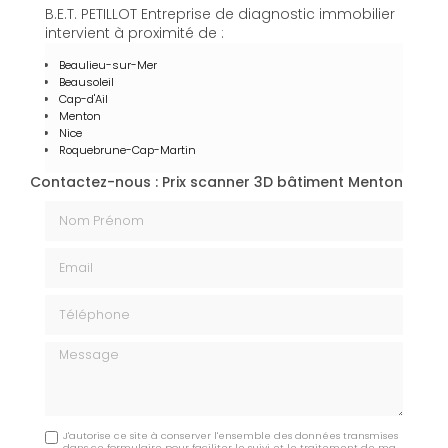
B.E.T. PETILLOT Entreprise de diagnostic immobilier
intervient à proximité de :
Beaulieu-sur-Mer
Beausoleil
Cap-d'Ail
Menton
Nice
Roquebrune-Cap-Martin
Contactez-nous : Prix scanner 3D bâtiment Menton
Nom Prénom
Email
Téléphone
Message
J'autorise ce site à conserver l'ensemble des données transmises
dans ce formulaire pour faciliter le suivi et le traitement de ma