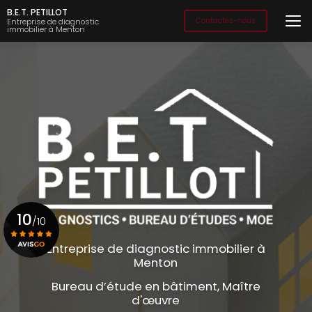
Aller
B.E.T. PETILLOT
au
Contactez-nous
Entreprise de diagnostic
immobilier à Menton
contenu
principal
10
/10
Entreprise de diagnostic immobilier à
Menton
Voir le certificat
Bureau d’étude en bâtiment, Maître
d'œuvre