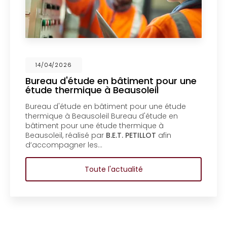
4/2026
14/0
u d'étude en bâtiment pour une
Mise 
 thermique à Beausoleil
un bu
Ment
 d'étude en bâtiment pour une étude
Mise en
ue à Beausoleil Bureau d'étude en
bureau
nt pour une étude thermique à
copropr
eil, réalisé par
B.E.T. PETILLOT
afin
d'étud
mpagner les…
coprop
Toute l'actualité