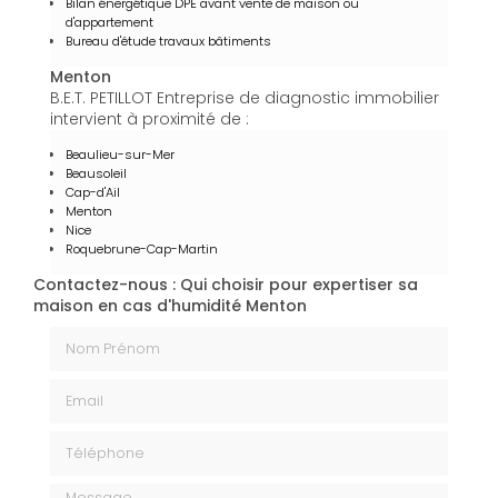
Bilan énergétique DPE avant vente de maison ou
d'appartement
Bureau d'étude travaux bâtiments
Menton
B.E.T. PETILLOT Entreprise de diagnostic immobilier
intervient à proximité de :
Beaulieu-sur-Mer
Beausoleil
Cap-d'Ail
Menton
Nice
Roquebrune-Cap-Martin
Contactez-nous : Qui choisir pour expertiser sa
maison en cas d'humidité Menton
Nom Prénom
Email
Téléphone
Message