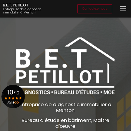
Aller
B.E.T. PETILLOT
au
Contactez-nous
Entreprise de diagnostic
immobilier à Menton
contenu
principal
10
/10
Entreprise de diagnostic immobilier à
Menton
Voir le certificat
Bureau d’étude en bâtiment, Maître
d'œuvre