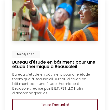
14/04/2026
e en bâtiment pour une
Mise en coprop
ue à Beausoleil
un bureau d'é
Menton
n bâtiment pour une étude
Mise en coproprié
oleil Bureau d'étude en
bureau d'étude e
e étude thermique à
copropriété d’un 
 par
B.E.T. PETILLOT
afin
d'étude en bâtim
es…
copropriété d’un
ute l'actualité
To