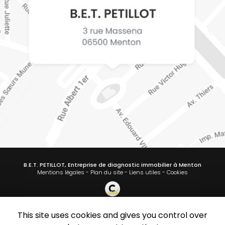
B.E.T. PETILLOT, Entreprise de diagnostic immobilier à Menton
Mentions légales
-
Plan du site
-
Liens utiles
-
Cookies
This site uses cookies and gives you control over
Création et référencement de site Internet
Demande de Devis