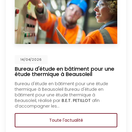
14/04/2026
e en bâtiment pour une
Mise en coprop
ue à Beausoleil
un bureau d'é
Menton
n bâtiment pour une étude
Mise en coproprié
oleil Bureau d'étude en
bureau d'étude e
e étude thermique à
copropriété d’un 
 par
B.E.T. PETILLOT
afin
d'étude en bâtim
es…
copropriété d’un
ute l'actualité
To