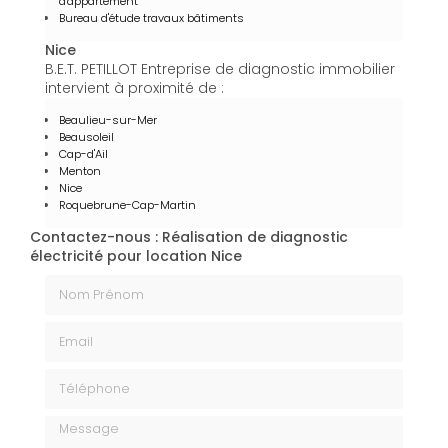
d'appartement
Bureau d'étude travaux bâtiments
Nice
B.E.T. PETILLOT Entreprise de diagnostic immobilier
intervient à proximité de :
Beaulieu-sur-Mer
Beausoleil
Cap-d'Ail
Menton
Nice
Roquebrune-Cap-Martin
Contactez-nous : Réalisation de diagnostic
électricité pour location Nice
Nom Prénom
Email
Téléphone
Message