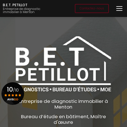
Aller
B.E.T. PETILLOT
au
Contactez-nous
Entreprise de diagnostic
immobilier à Menton
contenu
principal
10
/10
Entreprise de diagnostic immobilier à
Menton
Voir le certificat
Bureau d’étude en bâtiment, Maître
d'œuvre