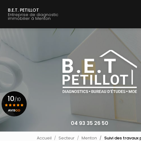
Navigation principale
Aller
au
B.E.T. PETILLOT
Entreprise de diagnostic
contenu
immobilier à Menton
principal
10
/10
Voir le certificat
04 93 35 26 50
Accueil
Secteur
Menton
Suivi des travaux