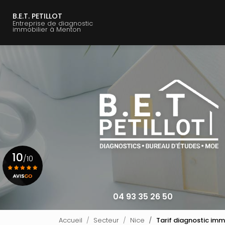
Navigation principale
Aller
au
B.E.T. PETILLOT
Entreprise de diagnostic
contenu
immobilier à Menton
principal
10
/10
Voir le certificat
04 93 35 26 50
Accueil
Secteur
Nice
Tarif diagnostic imm