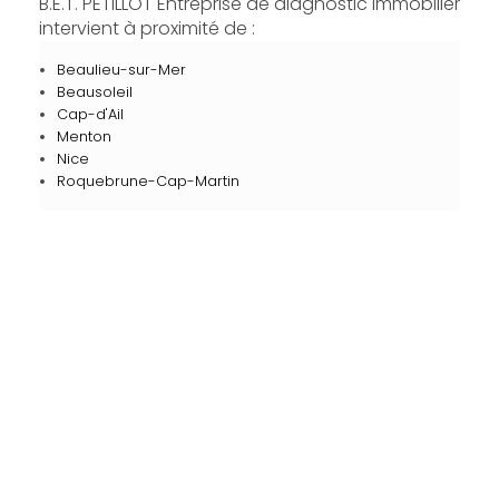
B.E.T. PETILLOT Entreprise de diagnostic immobilier
intervient à proximité de :
Beaulieu-sur-Mer
Beausoleil
Cap-d'Ail
Menton
Nice
Roquebrune-Cap-Martin