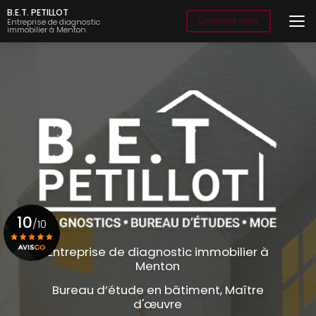
Aller
B.E.T. PETILLOT
au
Contactez-nous
Entreprise de diagnostic
immobilier à Menton
contenu
principal
10
/10
Entreprise de diagnostic immobilier à
Menton
Voir le certificat
Bureau d’étude en bâtiment, Maître
d'œuvre