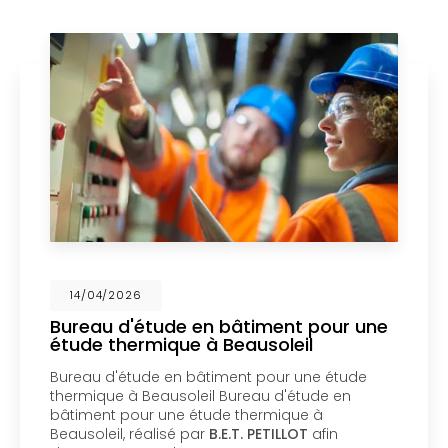
14/04/2026
en bâtiment pour une
Mise en copropri
à Beausoleil
un bureau d'étu
Menton
âtiment pour une étude
Mise en copropriété 
il Bureau d'étude en
bureau d'étude en b
tude thermique à
copropriété d’un bât
r
B.E.T. PETILLOT
afin