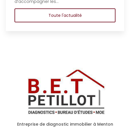
d'étude en bâtiment
copropriété d’un bâ
 l'actualité
Toute
Entreprise de diagnostic immobilier à Menton