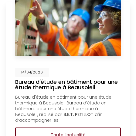
6
14/04/202
étude en bâtiment pour une
Mise en c
rmique à Beausoleil
un bureau
Menton
ude en bâtiment pour une étude
Mise en copr
Beausoleil Bureau d'étude en
bureau d'ét
ur une étude thermique à
copropriété
éalisé par
B.E.T. PETILLOT
afin
d'étude en 
ner les…
copropriété
Toute l'actualité