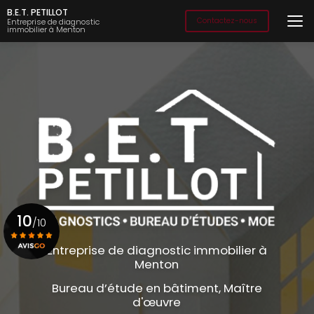
Aller
B.E.T. PETILLOT
au
Contactez-nous
Entreprise de diagnostic
immobilier à Menton
contenu
principal
10
/10
Entreprise de diagnostic immobilier à
Menton
Voir le certificat
Bureau d’étude en bâtiment, Maître
d'œuvre