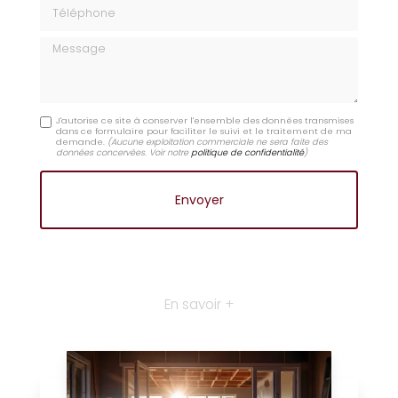
Téléphone
Message
J'autorise ce site à conserver l'ensemble des données transmises
dans ce formulaire pour faciliter le suivi et le traitement de ma
demande.
(Aucune exploitation commerciale ne sera faite des
données concervées. Voir notre
politique de confidentialité
)
En savoir +