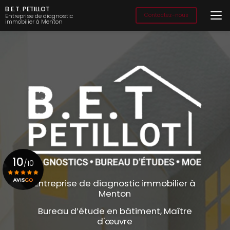
Aller
B.E.T. PETILLOT
au
Contactez-nous
Entreprise de diagnostic
immobilier à Menton
contenu
principal
10
/10
Entreprise de diagnostic immobilier à
Menton
Voir le certificat
Bureau d’étude en bâtiment, Maître
d'œuvre