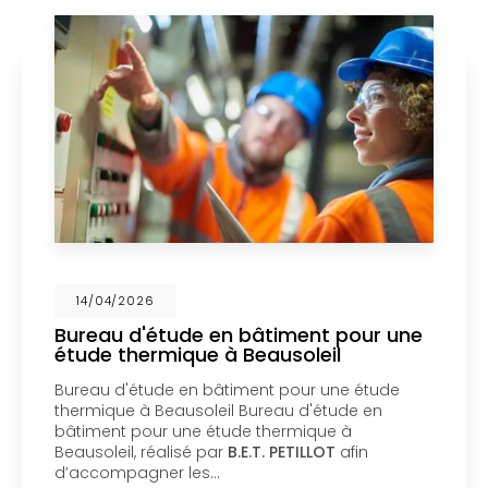
14/04/2026
ude en bâtiment pour une
Mise en cop
ique à Beausoleil
un bureau d
Menton
 en bâtiment pour une étude
Mise en coprop
ausoleil Bureau d'étude en
bureau d'étude
une étude thermique à
copropriété d’
isé par
B.E.T. PETILLOT
afin
d'étude en bât
 les…