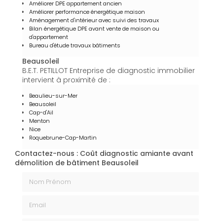
Améliorer DPE appartement ancien
Améliorer performance énergétique maison
Aménagement d'intérieur avec suivi des travaux
Bilan énergétique DPE avant vente de maison ou
d'appartement
Bureau d'étude travaux bâtiments
Beausoleil
B.E.T. PETILLOT Entreprise de diagnostic immobilier
intervient à proximité de :
Beaulieu-sur-Mer
Beausoleil
Cap-d'Ail
Menton
Nice
Roquebrune-Cap-Martin
Contactez-nous : Coût diagnostic amiante avant
démolition de bâtiment Beausoleil
Nom Prénom
Email