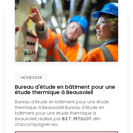
026
14/04/2
d'étude en bâtiment pour une
Mise en
hermique à Beausoleil
un bure
Menton
étude en bâtiment pour une étude
Mise en c
 à Beausoleil Bureau d'étude en
bureau d'
pour une étude thermique à
coproprié
, réalisé par
B.E.T. PETILLOT
afin
d'étude e
agner les…
coproprié