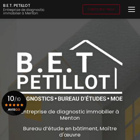
Aller
B.E.T. PETILLOT
au
Contactez-nous
Entreprise de diagnostic
immobilier à Menton
contenu
principal
10
/10
Entreprise de diagnostic immobilier à
Menton
Voir le certificat
Bureau d’étude en bâtiment, Maître
d'œuvre