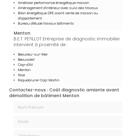
Améliorer performance énergétique maison
Aménagement d'intérieur avec suivi des travaux
Bilan énergétique DPE avant vente de maison ou
d'appartement
Bureau d'étude travaux bâtiments
Menton
B.E.T. PETILLOT Entreprise de diagnostic immobilier
intervient à proximité de :
Beaulieu-sur-Mer
Beausoleil
Cap-d'Ail
Menton
Nice
Roquebrune-Cap-Martin
Contactez-nous : Coût diagnostic amiante avant
démolition de bâtiment Menton
Nom Prénom
Email
Téléphone