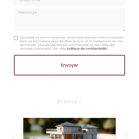
Message
J'autorise ce site à conserver l'ensemble des données transmises
dans ce formulaire pour faciliter le suivi et le traitement de ma
demande.
(Aucune exploitation commerciale ne sera faite des
données concervées. Voir notre
politique de confidentialité
)
En savoir +