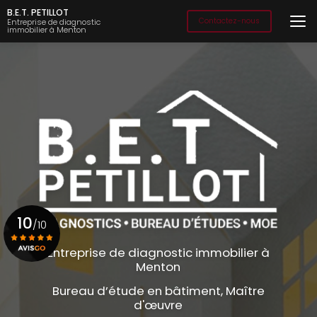
Aller
B.E.T. PETILLOT
au
Contactez-nous
Entreprise de diagnostic
immobilier à Menton
contenu
principal
10
/10
Entreprise de diagnostic immobilier à
Menton
Voir le certificat
Bureau d’étude en bâtiment, Maître
d'œuvre