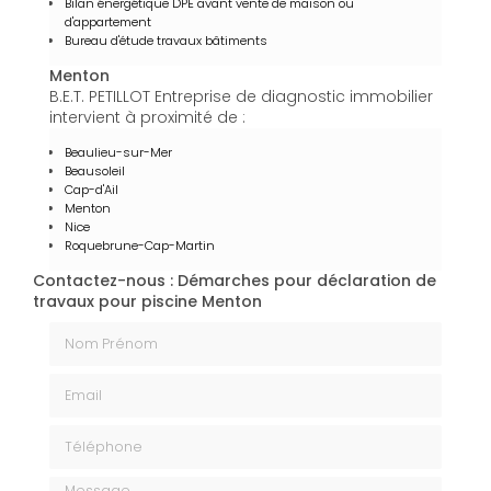
Bilan énergétique DPE avant vente de maison ou
d'appartement
Bureau d'étude travaux bâtiments
Menton
B.E.T. PETILLOT Entreprise de diagnostic immobilier
intervient à proximité de :
Beaulieu-sur-Mer
Beausoleil
Cap-d'Ail
Menton
Nice
Roquebrune-Cap-Martin
Contactez-nous : Démarches pour déclaration de
travaux pour piscine Menton
Nom Prénom
Email
Téléphone
Message