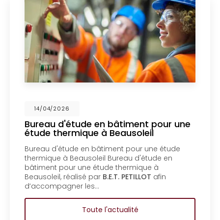
4/2026
14/0
u d'étude en bâtiment pour une
Mise 
 thermique à Beausoleil
un bu
Ment
 d'étude en bâtiment pour une étude
Mise en
ue à Beausoleil Bureau d'étude en
bureau
nt pour une étude thermique à
copropr
eil, réalisé par
B.E.T. PETILLOT
afin
d'étud
mpagner les…
coprop
Toute l'actualité