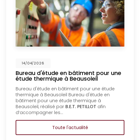
6
14/04/202
étude en bâtiment pour une
Mise en c
rmique à Beausoleil
un bureau
Menton
ude en bâtiment pour une étude
Mise en copr
Beausoleil Bureau d'étude en
bureau d'ét
ur une étude thermique à
copropriété
éalisé par
B.E.T. PETILLOT
afin
d'étude en 
ner les…
copropriété
Toute l'actualité