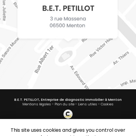
B.E.T. PETILLOT, Entreprise de diagnostic immobilier à Menton
Mentions légales
-
Plan du site
-
Liens utiles
-
Cookies
This site uses cookies and gives you control over
Création et référencement de site Internet
Demande de Devis