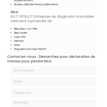
d'appartement
Bureau d'étude travaux bâtiments
Nice
B.E.T. PETILLOT Entreprise de diagnostic immobilier
intervient à proximité de :
Beaulieu-sur-Mer
Beausoleil
Cap-d'Ail
Menton
Nice
Roquebrune-Cap-Martin
Contactez-nous : Démarches pour déclaration de
travaux pour piscine Nice
Nom Prénom
Email
Téléphone
Message