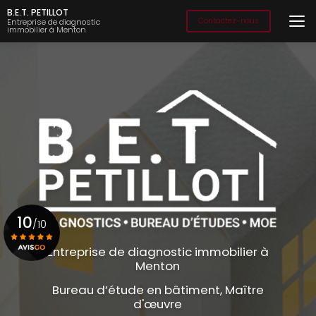
Aller
B.E.T. PETILLOT
au
Contactez-nous
Entreprise de diagnostic
immobilier à Menton
contenu
principal
10
/10
Entreprise de diagnostic immobilier à
Menton
Voir le certificat
Bureau d’étude en bâtiment, Maître
d'œuvre