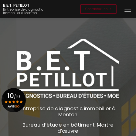
Aller
B.E.T. PETILLOT
au
Contactez-nous
Entreprise de diagnostic
immobilier à Menton
contenu
principal
10
/10
Entreprise de diagnostic immobilier à
Menton
Voir le certificat
Bureau d’étude en bâtiment, Maître
d'œuvre