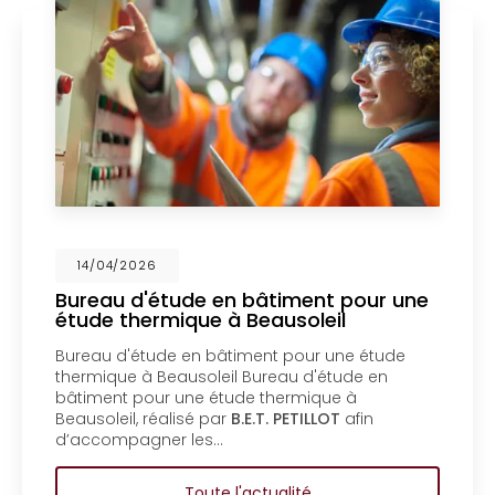
6
14/04/202
étude en bâtiment pour une
Mise en c
rmique à Beausoleil
un bureau
Menton
ude en bâtiment pour une étude
Mise en copr
Beausoleil Bureau d'étude en
bureau d'ét
ur une étude thermique à
copropriété
éalisé par
B.E.T. PETILLOT
afin
d'étude en 
ner les…
copropriété
Toute l'actualité