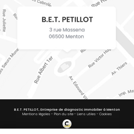
B.E.T. PETILLOT, Entreprise de diagnostic immobilier à Menton
Mentions légales
-
Plan du site
-
Liens utiles
-
Cookies