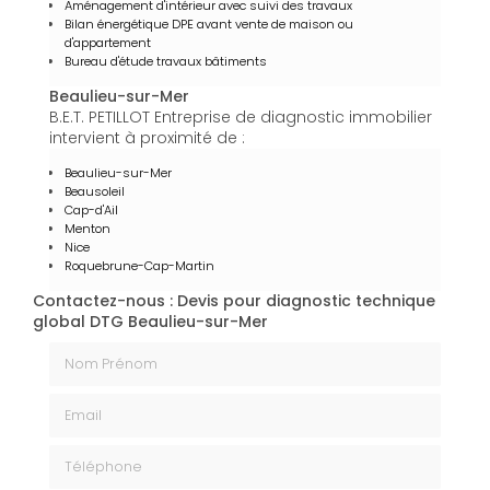
Aménagement d'intérieur avec suivi des travaux
Bilan énergétique DPE avant vente de maison ou
d'appartement
Bureau d'étude travaux bâtiments
Beaulieu-sur-Mer
B.E.T. PETILLOT Entreprise de diagnostic immobilier
intervient à proximité de :
Beaulieu-sur-Mer
Beausoleil
Cap-d'Ail
Menton
Nice
Roquebrune-Cap-Martin
Contactez-nous : Devis pour diagnostic technique
global DTG Beaulieu-sur-Mer
Nom Prénom
Email
Téléphone