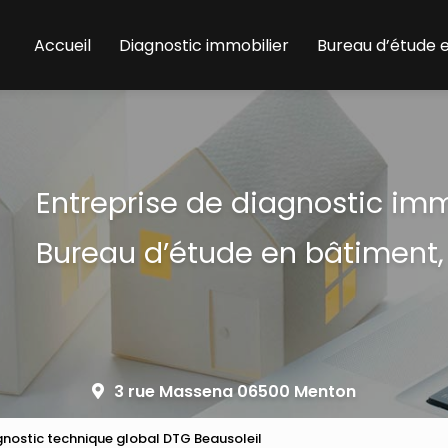
Accueil
Diagnostic immobilier
Bureau d’étude 
Entreprise de diagnostic im
Bureau d’étude en bâtiment,
3 rue Massena 06500 Menton
gnostic technique global DTG Beausoleil