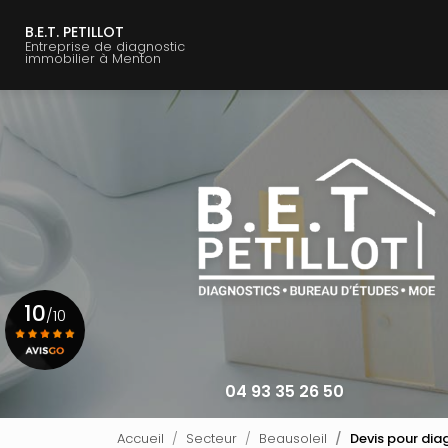
Navigation principale
Aller
au
B.E.T. PETILLOT
Entreprise de diagnostic
contenu
immobilier à Menton
principal
10
/10
Voir le certificat
04 93 35 26 50
Accueil
Secteur
Beausoleil
Devis pour dia