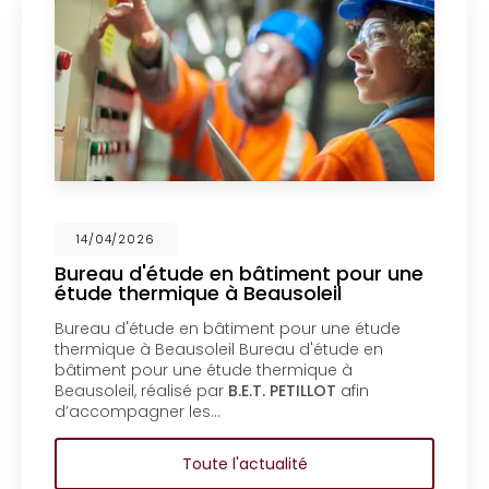
026
14/04/2
d'étude en bâtiment pour une
Mise en
hermique à Beausoleil
un bure
Menton
étude en bâtiment pour une étude
Mise en c
 à Beausoleil Bureau d'étude en
bureau d'
pour une étude thermique à
coproprié
, réalisé par
B.E.T. PETILLOT
afin
d'étude e
agner les…
coproprié
Toute l'actualité