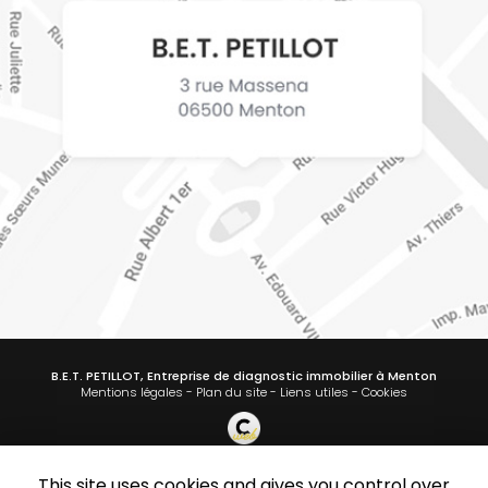
B.E.T. PETILLOT, Entreprise de diagnostic immobilier à Menton
Mentions légales
-
Plan du site
-
Liens utiles
-
Cookies
This site uses cookies and gives you control over
Création et référencement de site Internet