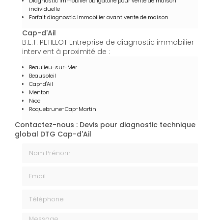
Diagnostic immobilier obligatoire pour vente de maison
individuelle
Forfait diagnostic immobilier avant vente de maison
Cap-d'Ail
B.E.T. PETILLOT Entreprise de diagnostic immobilier
intervient à proximité de :
Beaulieu-sur-Mer
Beausoleil
Cap-d'Ail
Menton
Nice
Roquebrune-Cap-Martin
Contactez-nous : Devis pour diagnostic technique
global DTG Cap-d'Ail
Nom Prénom
Email
Téléphone
Message