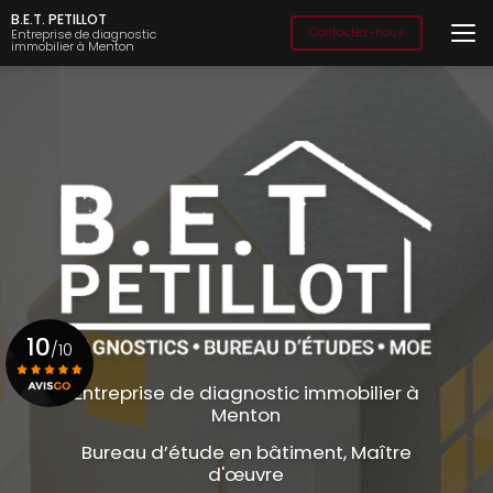
Aller
B.E.T. PETILLOT
au
Contactez-nous
Entreprise de diagnostic
immobilier à Menton
contenu
principal
10
/10
Entreprise de diagnostic immobilier à
Menton
Voir le certificat
Bureau d’étude en bâtiment, Maître
d'œuvre