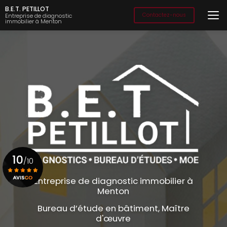
Aller
B.E.T. PETILLOT
au
Contactez-nous
Entreprise de diagnostic
immobilier à Menton
contenu
principal
10
/10
Entreprise de diagnostic immobilier à
Menton
Voir le certificat
Bureau d’étude en bâtiment, Maître
d'œuvre