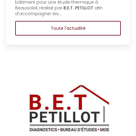
bureau d'ét
ur une étude thermique à
copropriété
éalisé par
B.E.T. PETILLOT
afin
d'étude en 
ner les…
copropriété
Toute l'actualité