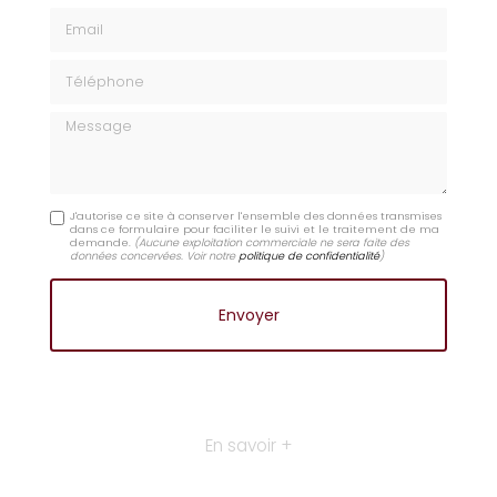
Email
Téléphone
Message
J'autorise ce site à conserver l'ensemble des données transmises
dans ce formulaire pour faciliter le suivi et le traitement de ma
demande.
(Aucune exploitation commerciale ne sera faite des
données concervées. Voir notre
politique de confidentialité
)
En savoir +