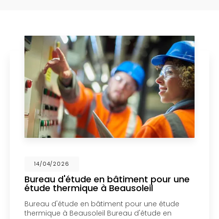
6
14/04/202
étude en bâtiment pour une
Mise en c
rmique à Beausoleil
un bureau
Menton
ude en bâtiment pour une étude
Mise en copr
Beausoleil Bureau d'étude en