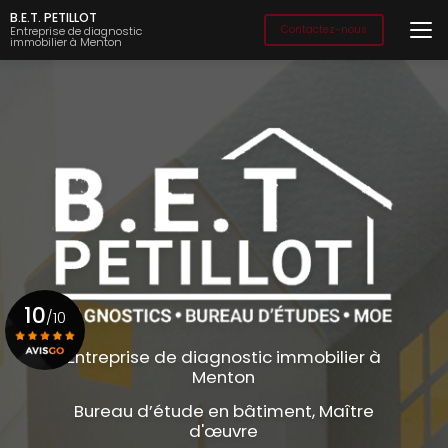
Aller
B.E.T. PETILLOT
au
Contactez-nous
Entreprise de diagnostic
immobilier à Menton
contenu
principal
10
/10
Entreprise de diagnostic immobilier à
Menton
Voir le certificat
Bureau d’étude en bâtiment, Maître
d'œuvre