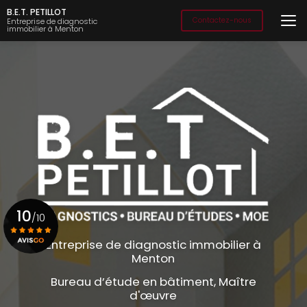
Aller
B.E.T. PETILLOT
au
Contactez-nous
Entreprise de diagnostic
immobilier à Menton
contenu
principal
10
/10
Entreprise de diagnostic immobilier à
Menton
Voir le certificat
Bureau d’étude en bâtiment, Maître
d'œuvre