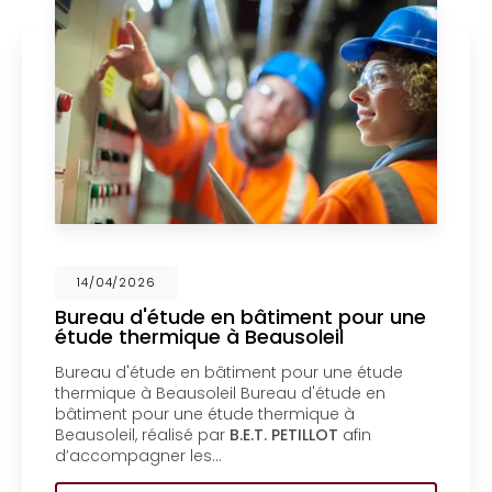
026
14/04/2
d'étude en bâtiment pour une
Mise en
hermique à Beausoleil
un bure
Menton
étude en bâtiment pour une étude
Mise en c
 à Beausoleil Bureau d'étude en
bureau d'
pour une étude thermique à
coproprié
, réalisé par
B.E.T. PETILLOT
afin
d'étude e
agner les…
coproprié