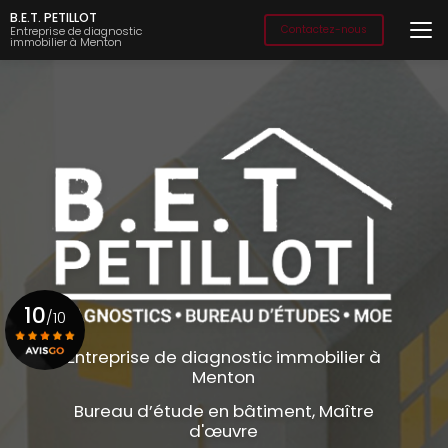
Aller
B.E.T. PETILLOT
au
Contactez-nous
Entreprise de diagnostic
immobilier à Menton
contenu
principal
10
/10
Entreprise de diagnostic immobilier à
Menton
Voir le certificat
Bureau d’étude en bâtiment, Maître
d'œuvre