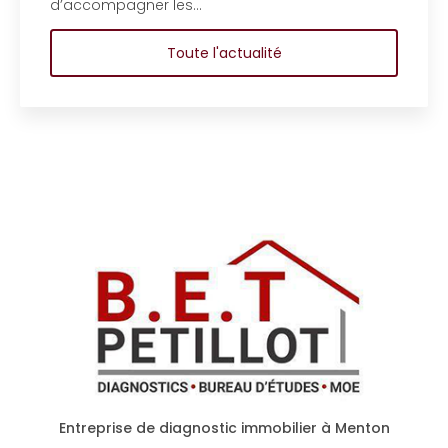
d'étude en bât
 les…
copropriété d’
Toute l'actualité
Entreprise de diagnostic immobilier à Menton