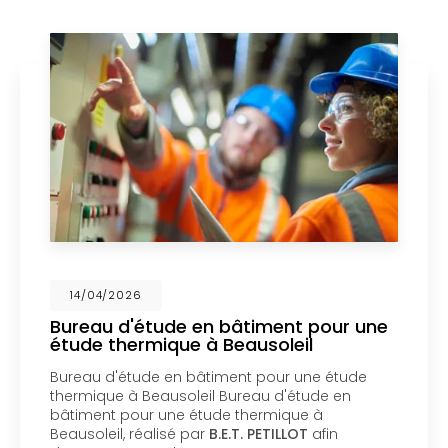
14/04/2026
ude en bâtiment pour une
Mise en cop
ique à Beausoleil
un bureau d
Menton
 en bâtiment pour une étude
Mise en coprop
ausoleil Bureau d'étude en
bureau d'étude
une étude thermique à
copropriété d’
isé par
B.E.T. PETILLOT
afin