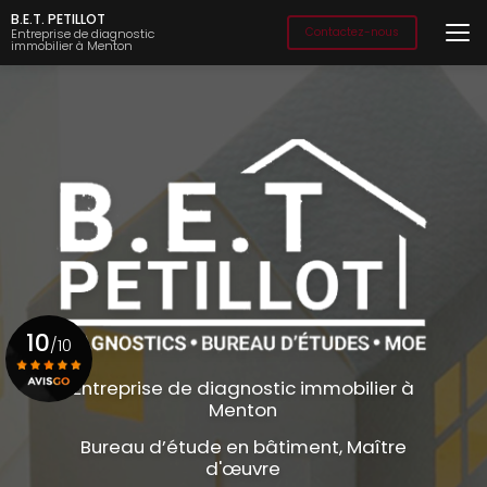
Aller
B.E.T. PETILLOT
au
Contactez-nous
Entreprise de diagnostic
immobilier à Menton
contenu
principal
10
/10
Entreprise de diagnostic immobilier à
Menton
Voir le certificat
Bureau d’étude en bâtiment, Maître
d'œuvre