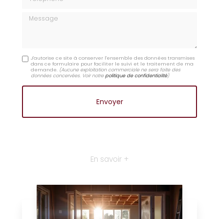
Message
J'autorise ce site à conserver l'ensemble des données transmises
dans ce formulaire pour faciliter le suivi et le traitement de ma
demande.
(Aucune exploitation commerciale ne sera faite des
données concervées. Voir notre
politique de confidentialité
)
En savoir +