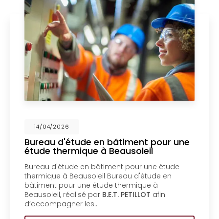
026
14/04/2
d'étude en bâtiment pour une
Mise en
hermique à Beausoleil
un bure
Menton
étude en bâtiment pour une étude
Mise en c
 à Beausoleil Bureau d'étude en
bureau d'
pour une étude thermique à
coproprié
, réalisé par
B.E.T. PETILLOT
afin
d'étude e
agner les…
coproprié